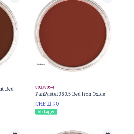
8023805-1
nt Red
PanPastel 380.5 Red Iron Oxide
CHF 11.90
Ab Lager