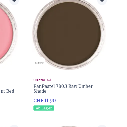
8027803-1
PanPastel 780.3 Raw Umber
ent Red
Shade
CHF 11.90
Ab Lager