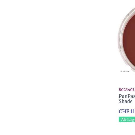
8023403
PanPas
Shade
CHF 11
Ab Lag