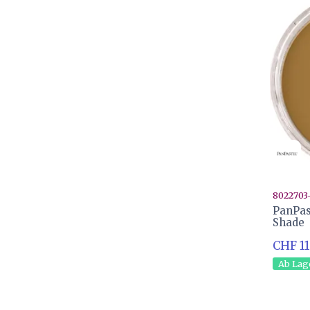
8022703
PanPas
Shade
CHF 11
Ab Lag