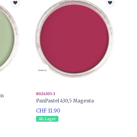
8024305-1
um
PanPastel 430,5 Magenta
CHF 11.90
Ab Lager