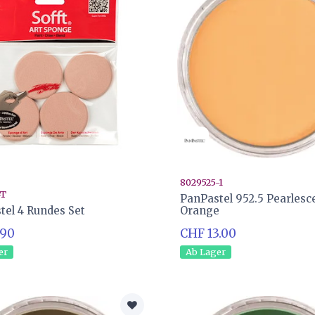
8029525-1
-T
PanPastel 952.5 Pearlesc
tel 4 Rundes Set
Orange
.90
CHF 13.00
er
Ab Lager