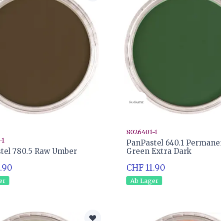
8026401-1
-1
PanPastel 640.1 Permane
tel 780.5 Raw Umber
Green Extra Dark
.90
CHF 11.90
er
Ab Lager