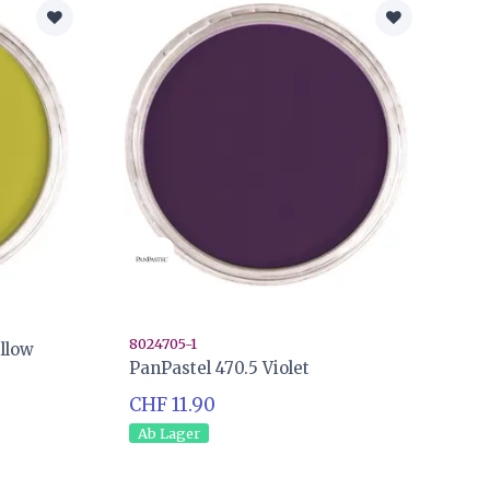
8024705-1
llow
PanPastel 470.5 Violet
CHF 11.90
Ab Lager