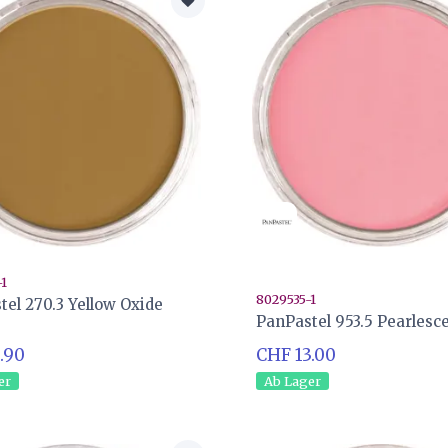
-1
8029535-1
tel 270.3 Yellow Oxide
PanPastel 953.5 Pearlesc
.90
CHF 13.00
er
Ab Lager