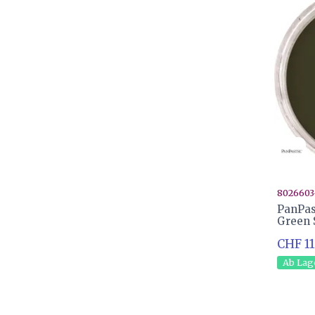
8026603
PanPas
Green 
CHF 11
Ab Lag