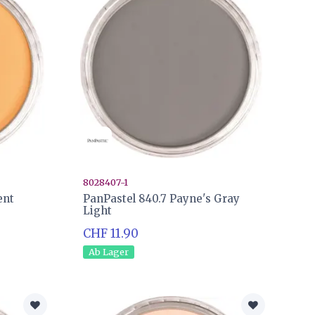
8028407-1
ent
PanPastel 840.7 Payne's Gray
Light
CHF 11.90
Ab Lager