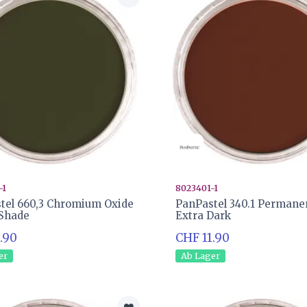
-1
8023401-1
tel 660,3 Chromium Oxide
PanPastel 340.1 Permane
Shade
Extra Dark
.90
CHF 11.90
er
Ab Lager