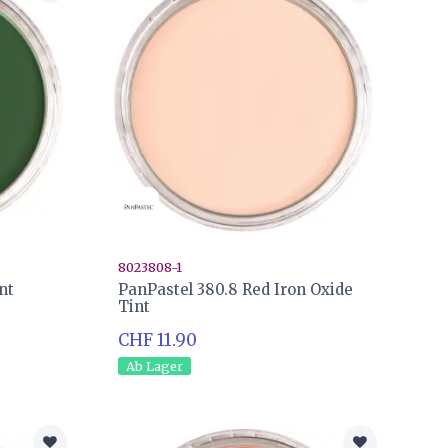
8023808-1
nt
PanPastel 380.8 Red Iron Oxide
Tint
CHF 11.90
Ab Lager