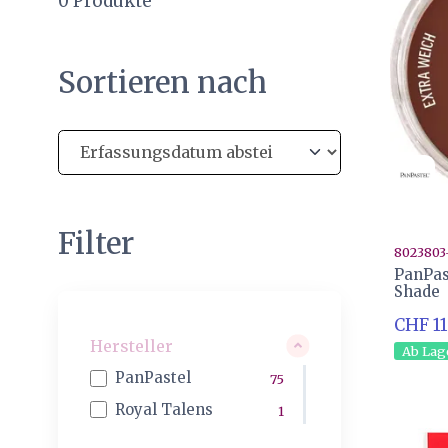
0
Produkte
Sortieren nach
Filter
8023803
PanPas
Shade
CHF 11
Hersteller
Ab Lag
PanPastel
75
Royal Talens
1