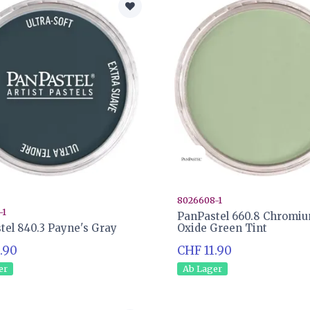
8026608-1
-1
PanPastel 660.8 Chromi
tel 840.3 Payne's Gray
Oxide Green Tint
.90
CHF 11.90
er
Ab Lager