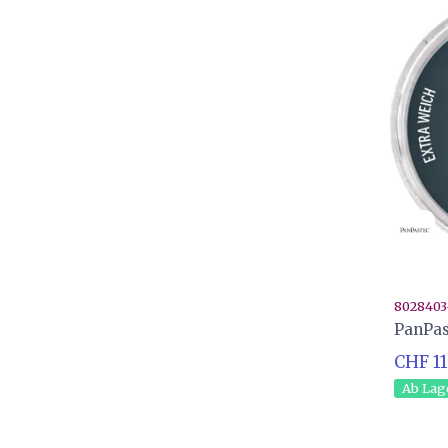
8028403
PanPas
CHF 11
Ab Lag