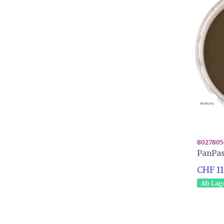
8027805
PanPas
CHF 11
Ab Lag