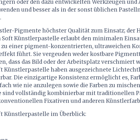
ngern oder den dazu entwickelten Werkzeugen und 
nden und besser als in der sonst üblichen Pastellm
.
ler-Pigmente höchster Qualität zum Einsatz; der 
 Soft Künstlerpastelle erlaubt den minimalen Eins
as zu einer pigment-konzentrierten, ultraweichen K
ffekt führt. Sie vergeuden weder kostbare Pigment
n, dass das Bild oder der Arbeitsplatz verschmiert w
t Künstlerpastelle haben ausgezeichnete Lichtecht
rbar. Die einzigartige Konsistenz ermöglicht es, Fa
fach wie nie anzulegen sowie die Farben zu mische
 sind vollständig kombinierbar mit traditionellen Pa
konventionellen Fixativen und anderen Künstlerfar
t Künstlerpastelle im Überblick: