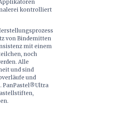
Applikatoren
alerei kontrolliert
Herstellungsprozess
atz von Bindemitten
onsistenz mit einem
teilchen, noch
erden. Alle
heit und sind
rbverläufe und
n. PanPastel®Ultra
stellstiften,
ben.