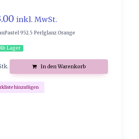
3.00
inkl. MwSt.
anPastel 952.5 Perlglanz Orange
Ab Lager
Stk.
In den Warenkorb
kliste hinzufügen