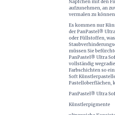
Näpfchen mit den Fi
aufzunehmen, an zuwe
vermalen zu können
Es kommen nur Künst
der PanPastel® Ultra
oder Füllstoffen, w
Staubverhinderungse
müssen Sie befürchte
PanPastel® Ultra Sof
vollständig wegradie
Farbschichten so ein
Soft Künstlerpastelle
Pastelloberflächen, 
PanPastel® Ultra Sof
Künstlerpigmente