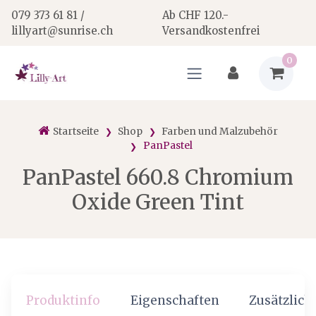
079 373 61 81 /
Ab CHF 120.-
lillyart@sunrise.ch
Versandkostenfrei
0
Startseite
Shop
Farben und Malzubehör
PanPastel
PanPastel 660.8 Chromium
Oxide Green Tint
Produktinfo
Eigenschaften
Zusätzlich