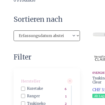
0
Produkte
Sortieren nach
Filter
05EM28
Tsukin
Hersteller
Clear
Kuretake
6
CHF 3
Ranger
Ab Lag
1
Tsukineko
2