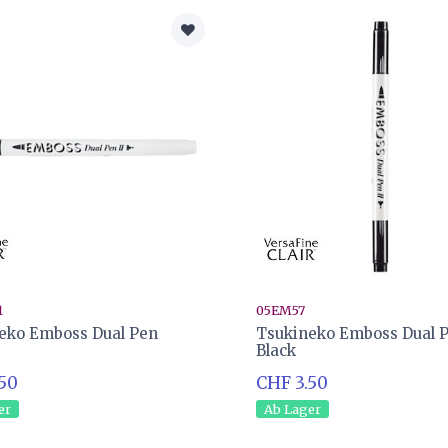
1
05EM57
eko Emboss Dual Pen
Tsukineko Emboss Dual P
Black
.50
CHF 3.50
er
Ab Lager