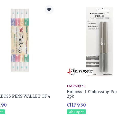
EMP68976
Emboss It Embossing Pen
MBOSS PENS WALLET OF 4
2pc
.90
CHF 9.50
er
Ab Lager