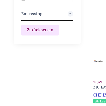
Embossing
Schreiber
9
TC/4V
ZIG E
CHF 13
Ab Lag