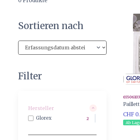
0
Produkte
Sortieren nach
Filter
6550610
Paillet
Hersteller
CHF 0
Glorex
2
Ab Lag