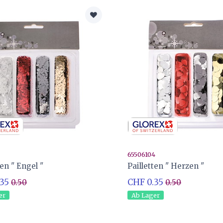
3
65506104
ten " Engel "
Pailletten " Herzen "
.35
CHF 0.35
0.50
0.50
er
Ab Lager