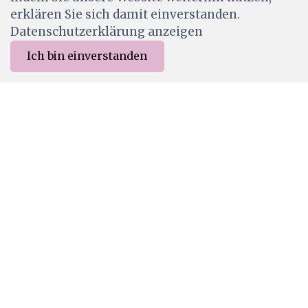
erklären Sie sich damit einverstanden.
Datenschutzerklärung anzeigen
Ich bin einverstanden
0
Filter
Merkliste
Menu
CHF 0.00
VM-001
Tsukineko VersaMark Watermark inkpad
CHF 8.90
Ab Lager