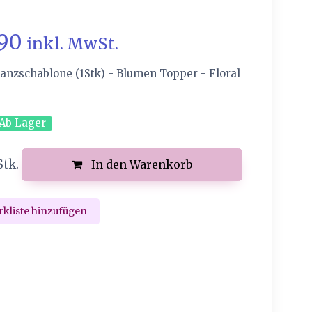
.90
inkl. MwSt.
anzschablone (1Stk) - Blumen Topper - Floral
Ab Lager
Stk.
In den Warenkorb
kliste hinzufügen