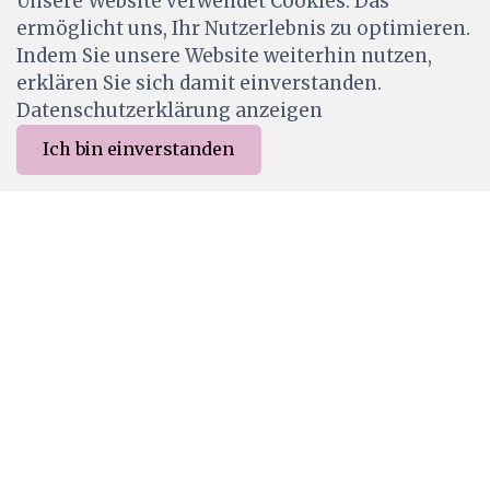
Unsere Website verwendet Cookies. Das
ermöglicht uns, Ihr Nutzerlebnis zu optimieren.
CHF 0.35
0.50
Indem Sie unsere Website weiterhin nutzen,
Ab Lager
erklären Sie sich damit einverstanden.
Datenschutzerklärung anzeigen
Ich bin einverstanden
0
Merkliste
Menu
CHF 0.00
CC-CB-F12