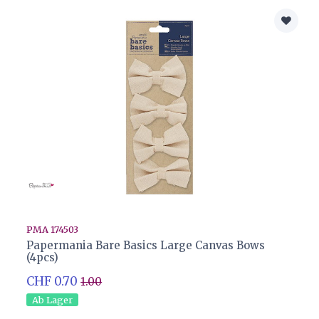
PMA 174503
Papermania Bare Basics Large Canvas Bows
(4pcs)
CHF 0.70
1.00
Ab Lager