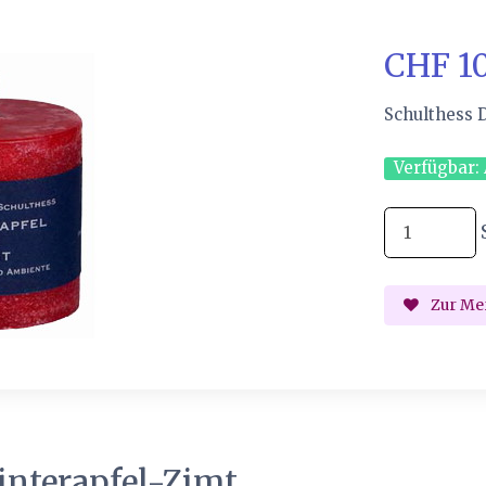
CHF 1
Schulthess 
Verfügbar:
Zur Mer
interapfel-Zimt