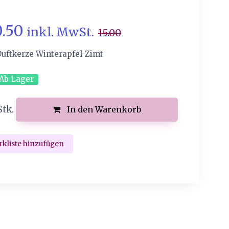
0.50
inkl. MwSt.
15.00
Duftkerze Winterapfel-Zimt
Ab Lager
Stk.
In den Warenkorb
kliste hinzufügen