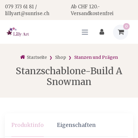
079 373 61 81 /
Ab CHF 120.-
lillyart@sunrise.ch
Versandkostenfrei
0
Startseite
Shop
Stanzen und Prägen
Stanzschablone-Build A
Snowman
Produktinfo
Eigenschaften