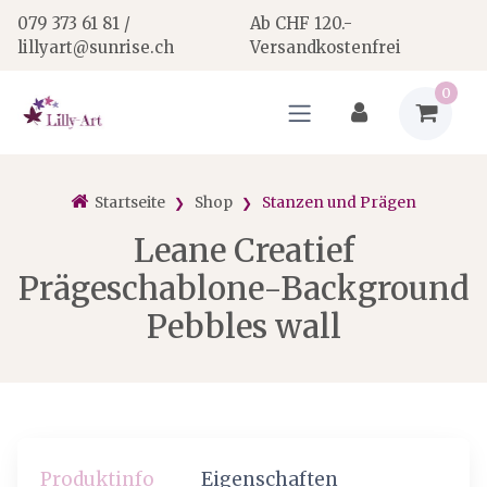
079 373 61 81 /
Ab CHF 120.-
lillyart@sunrise.ch
Versandkostenfrei
0
Startseite
Shop
Stanzen und Prägen
Leane Creatief
Prägeschablone-Background
Pebbles wall
Produktinfo
Eigenschaften