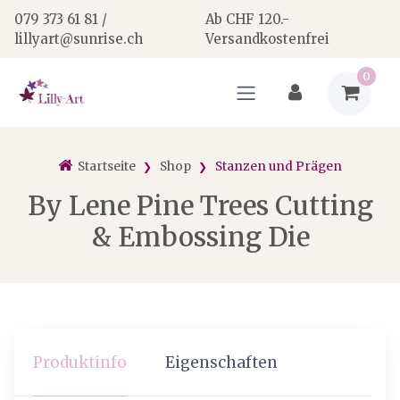
079 373 61 81 /
Ab CHF 120.-
lillyart@sunrise.ch
Versandkostenfrei
0
Startseite
Shop
Stanzen und Prägen
By Lene Pine Trees Cutting
& Embossing Die
Produktinfo
Eigenschaften