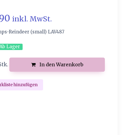
.90
inkl. MwSt.
mps-Reindeer (small) LAV487
Ab Lager
Stk.
In den Warenkorb
kliste hinzufügen