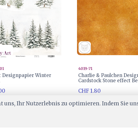
01
4019-71
rt Designpapier Winter
Charlie & Paulchen Desig
1
Cardstock Stone effect Be
00
CHF 1.80
er
Ab Lager
 uns, Ihr Nutzerlebnis zu optimieren. Indem Sie un