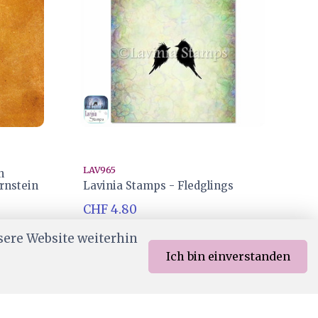
LAV965
n
rnstein
Lavinia Stamps - Fledglings
CHF 4.80
Wird für dich bestellt
sere Website weiterhin
Ich bin einverstanden