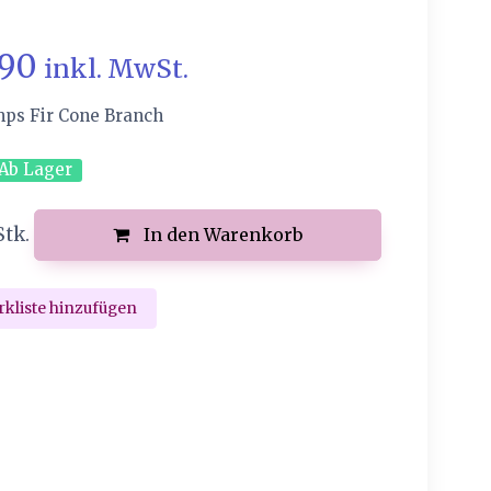
.90
inkl. MwSt.
mps Fir Cone Branch
Ab Lager
Stk.
In den Warenkorb
kliste hinzufügen