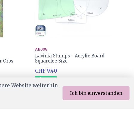
AB008
Lavinia Stamps - Acrylic Board
r Orbs
Squarelee Size
CHF 9.40
Ab Lager
sere Website weiterhin
Ich bin einverstanden