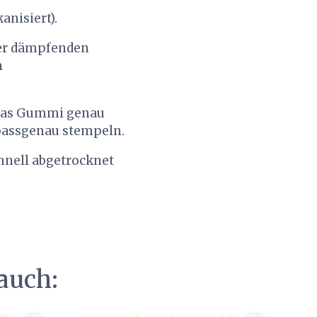
anisiert).
ner dämpfenden
n
 das Gummi genau
 passgenau stempeln.
chnell abgetrocknet
auch: