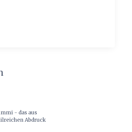
n
ummi - das aus
ailreichen Abdruck