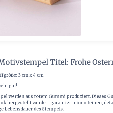
otivstempel Titel: Frohe Oster
ffgröße: 3 cm x 4 cm
eln gut!
pel werden aus rotem Gummi produziert. Dieses G
k hergestellt wurde - garantiert einen feinen, det
ge Lebensdauer des Stempels.