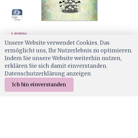
LAV1034
Lavinia Stamps - Starcap Mushrooms
Unsere Website verwendet Cookies. Das
ermöglicht uns, Ihr Nutzerlebnis zu optimieren.
CHF 7.50
Indem Sie unsere Website weiterhin nutzen,
Wird für dich bestellt
erklären Sie sich damit einverstanden.
Datenschutzerklärung anzeigen
Ich bin einverstanden
0
Merkliste
Menu
CHF 0.00