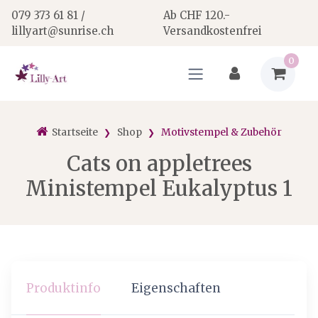
079 373 61 81 /
Ab CHF 120.-
lillyart@sunrise.ch
Versandkostenfrei
0
Startseite
Shop
Motivstempel & Zubehör
Cats on appletrees
Ministempel Eukalyptus 1
Produktinfo
Eigenschaften