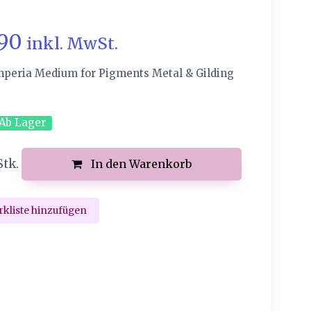
.90
inkl. MwSt.
peria Medium for Pigments Metal & Gilding
Ab Lager
Stk.
In den Warenkorb
kliste hinzufügen