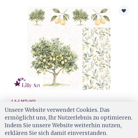
LA-LMT-001
Lilly-Art Designpapier Lemon Tree
Unsere Website verwendet Cookies. Das
ermöglicht uns, Ihr Nutzerlebnis zu optimieren.
CHF 2.00
Indem Sie unsere Website weiterhin nutzen,
Ab Lager
erklären Sie sich damit einverstanden.