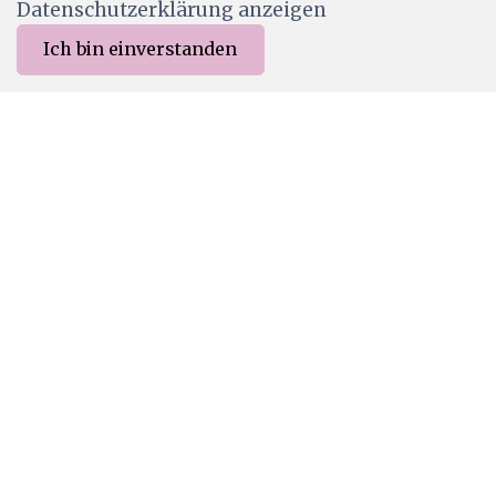
Datenschutzerklärung anzeigen
Ich bin einverstanden
0
Merkliste
Menu
CHF 0.00
LA-COS-001
Lilly-Art Designpapier Cold Shore
CHF 2.00
Ab Lager