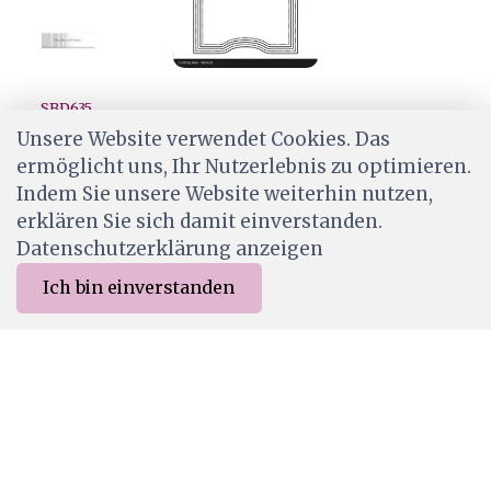
SBD635
Simple and Basic die "A7/Giftcard envelope"
Unsere Website verwendet Cookies. Das
ermöglicht uns, Ihr Nutzerlebnis zu optimieren.
CHF 30.90
Indem Sie unsere Website weiterhin nutzen,
Ab Lager
erklären Sie sich damit einverstanden.
Datenschutzerklärung anzeigen
Ich bin einverstanden
0
Merkliste
Menu
CHF 0.00