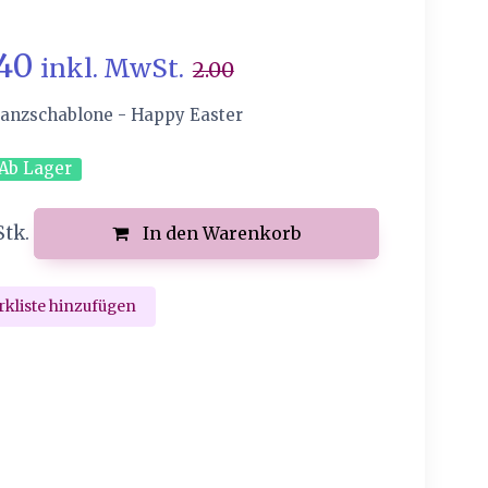
.40
inkl. MwSt.
2.00
tanzschablone - Happy Easter
Ab Lager
Stk.
In den Warenkorb
kliste hinzufügen