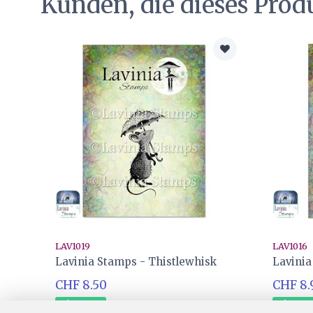
Kunden, die dieses Prod
LAV1019
LAV1016
Lavinia Stamps - Thistlewhisk
Lavinia
CHF 8.50
CHF 8.
Ab Lager
Ab Lag