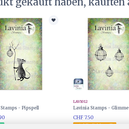
ukt gekauft haben, kauften 
LAV1012
 Stamps - Pipspell
Lavinia Stamps - Glimme
90
CHF 7.50
er
Wird für dich bestellt