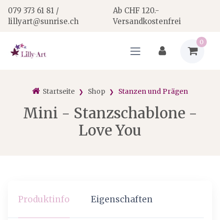
079 373 61 81 /
Ab CHF 120.-
lillyart@sunrise.ch
Versandkostenfrei
0
Startseite
Shop
Stanzen und Prägen
Mini - Stanzschablone -
Love You
Produktinfo
Eigenschaften