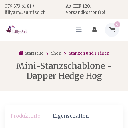
079 373 61 81 /
Ab CHF 120.-
lillyart@sunrise.ch
Versandkostenfrei
0
Startseite
Shop
Stanzen und Prägen
Mini-Stanzschablone -
Dapper Hedge Hog
Produktinfo
Eigenschaften