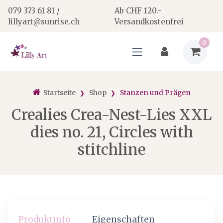
079 373 61 81 /
Ab CHF 120.-
lillyart@sunrise.ch
Versandkostenfrei
0
Startseite
Shop
Stanzen und Prägen
Crealies Crea-Nest-Lies XXL
dies no. 21, Circles with
stitchline
Produktinfo
Eigenschaften