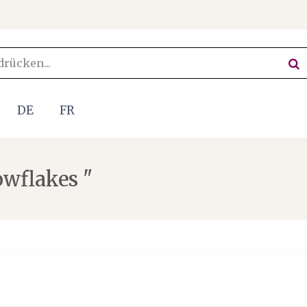
DE
FR
owflakes "