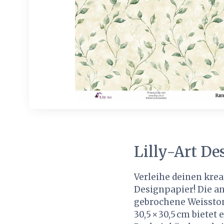
Lilly-Art D
Verleihe deinen kre
Designpapier! Die a
gebrochene Weisston
30,5 × 30,5 cm bietet