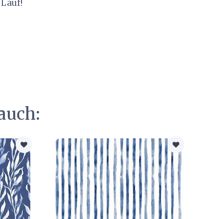
 Lauf!
auch: