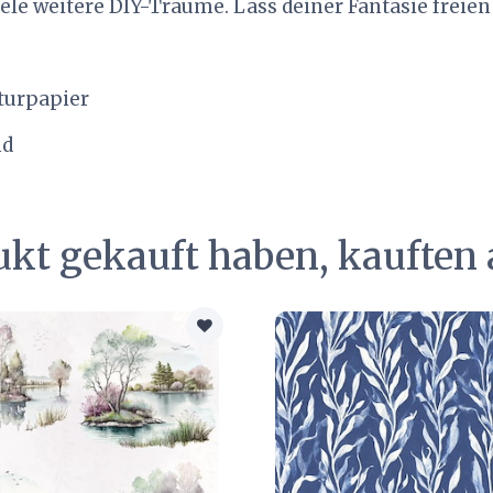
le weitere DIY-Träume. Lass deiner Fantasie freien
aturpapier
nd
ukt gekauft haben, kauften 