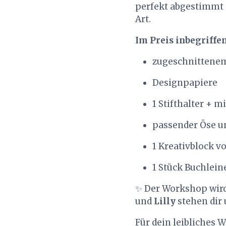
perfekt abgestimmt a
Art.
Im Preis inbegriffe
zugeschnittene
Designpapiere
1 Stifthalter + mi
passender Öse 
1 Kreativblock vo
1 Stück Buchlein
✨ Der Workshop wird
und
Lilly
stehen dir 
Für dein leibliches W