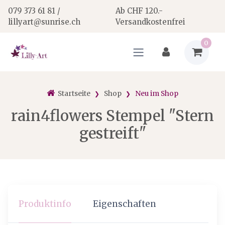
079 373 61 81 /
Ab CHF 120.-
lillyart@sunrise.ch
Versandkostenfrei
0
Startseite
Shop
Neu im Shop
rain4flowers Stempel "Stern
gestreift"
Produktinfo
Eigenschaften