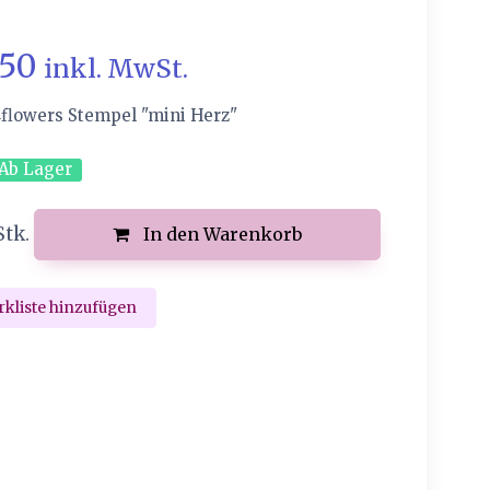
.50
inkl. MwSt.
4flowers Stempel "mini Herz"
Ab Lager
Stk.
In den Warenkorb
kliste hinzufügen