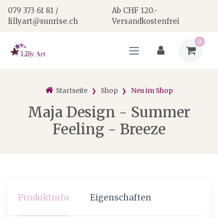
079 373 61 81 /
Ab CHF 120.-
lillyart@sunrise.ch
Versandkostenfrei
0
Startseite
Shop
Neu im Shop
Maja Design - Summer
Feeling - Breeze
Produktinfo
Eigenschaften