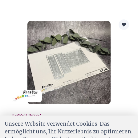
D-PP-3D0472-2
Farbton Stanze Mosaik • 472-2
Unsere Website verwendet Cookies. Das
ermöglicht uns, Ihr Nutzerlebnis zu optimieren.
CHF 29.50