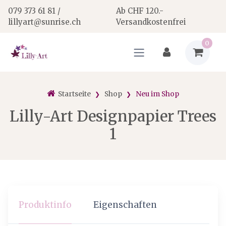
079 373 61 81 /
Ab CHF 120.-
lillyart@sunrise.ch
Versandkostenfrei
0
Startseite
Shop
Neu im Shop
Lilly-Art Designpapier Trees
1
Produktinfo
Eigenschaften