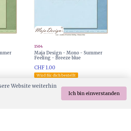
1504
ummer
Maja Design - Mono - Summer
Feeling - Breeze blue
CHF 1.00
Wird für dich bestellt
sere Website weiterhin
Ich bin einverstanden