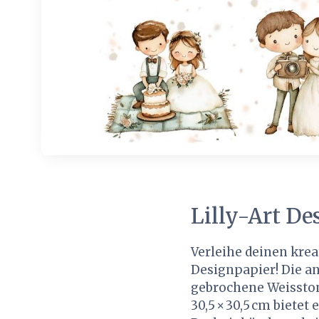
Lilly-Art De
Verleihe deinen kre
Designpapier! Die a
gebrochene Weisston
30,5 × 30,5 cm bietet