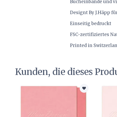
Bucheinbände und vie
Designt By J.Häpp für
Einseitig bedruckt
FSC-zertifiziertes N
Printed in Switzerla
Kunden, die dieses Prod