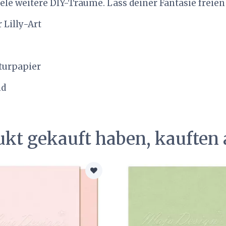
le weitere DIY-Träume. Lass deiner Fantasie freien
 Lilly-Art
aturpapier
nd
ukt gekauft haben, kauften 