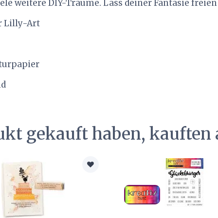
le weitere DIY-Träume. Lass deiner Fantasie freien
 Lilly-Art
aturpapier
nd
ukt gekauft haben, kauften 