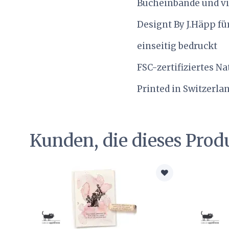
Bucheinbände und vie
Designt By J.Häpp für
einseitig bedruckt
FSC-zertifiziertes N
Printed in Switzerla
Kunden, die dieses Prod