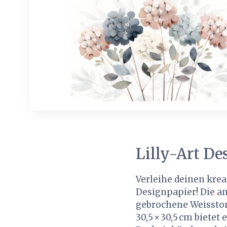
Lilly-Art D
Verleihe deinen kre
Designpapier! Die a
gebrochene Weisston
30,5 × 30,5 cm bietet