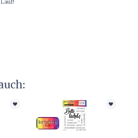
 Lauf!
auch: