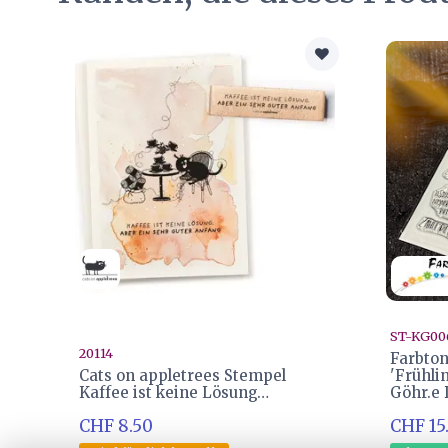
ST-KG00
20114
Farbton
Cats on appletrees Stempel
'Frühli
Kaffee ist keine Lösung…
Göhr.e 
CHF 8.50
CHF 15