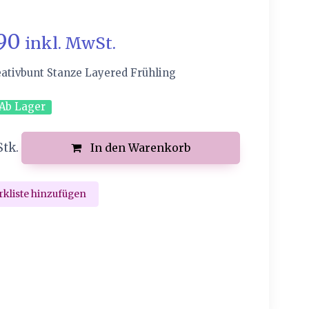
.90
inkl. MwSt.
eativbunt Stanze Layered Frühling
Ab Lager
Stk.
In den Warenkorb
kliste hinzufügen