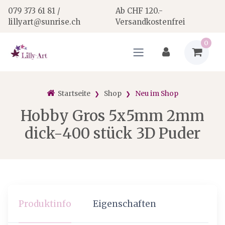
079 373 61 81 /
Ab CHF 120.-
lillyart@sunrise.ch
Versandkostenfrei
0
Startseite
Shop
Neu im Shop
Hobby Gros 5x5mm 2mm
dick-400 stück 3D Puder
Produktinfo
Eigenschaften