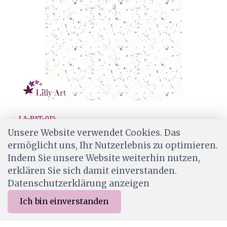
LA-PAT-015
Lilly-Art Designpapier Woods Pattern Blau
Unsere Website verwendet Cookies. Das
ermöglicht uns, Ihr Nutzerlebnis zu optimieren.
CHF 2.20
Indem Sie unsere Website weiterhin nutzen,
Ab Lager
erklären Sie sich damit einverstanden.
Datenschutzerklärung anzeigen
Ich bin einverstanden
0
Merkliste
Menu
CHF 0.00