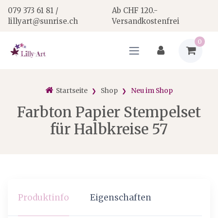
079 373 61 81 /
Ab CHF 120.-
lillyart@sunrise.ch
Versandkostenfrei
0
Startseite
Shop
Neu im Shop
Farbton Papier Stempelset
für Halbkreise 57
Produktinfo
Eigenschaften