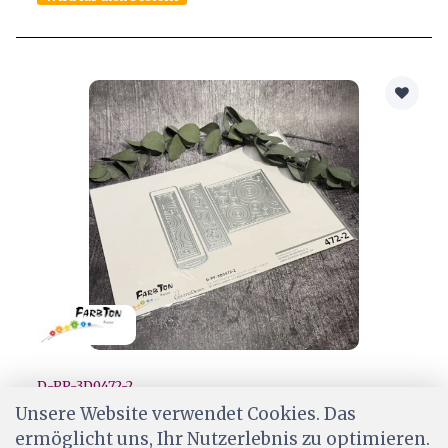
D-PP-3D0472-2
Farbton Stanze Mosaik • 472-2
Unsere Website verwendet Cookies. Das
ermöglicht uns, Ihr Nutzerlebnis zu optimieren.
CHF 29.50