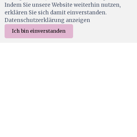
Indem Sie unsere Website weiterhin nutzen,
Wird für dich bestellt
erklären Sie sich damit einverstanden.
Datenschutzerklärung anzeigen
Ich bin einverstanden
0
Merkliste
Menu
CHF 0.00
D-PP-3D0485
Farbton Stanze Mosaik / Halbkreise • 485