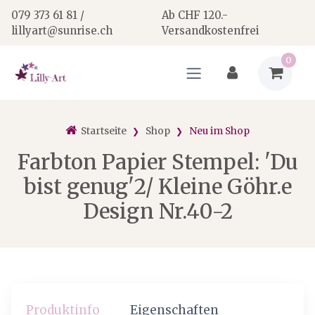
079 373 61 81 /
Ab CHF 120.-
lillyart@sunrise.ch
Versandkostenfrei
0
Startseite
Shop
Neu im Shop
Farbton Papier Stempel: 'Du
bist genug'2/ Kleine Göhr.e
Design Nr.40-2
Produktinfo
Eigenschaften