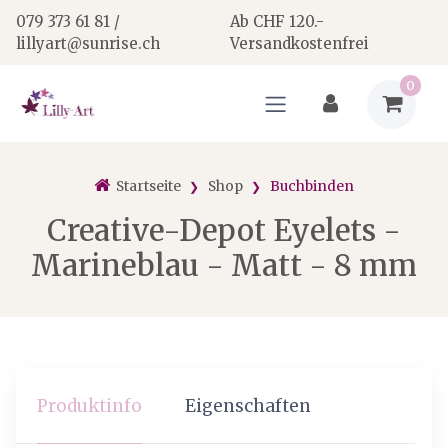
079 373 61 81 /
Ab CHF 120.-
lillyart@sunrise.ch
Versandkostenfrei
0
Startseite
Shop
Buchbinden
Creative-Depot Eyelets -
Marineblau - Matt - 8 mm
Produktinfo
Eigenschaften