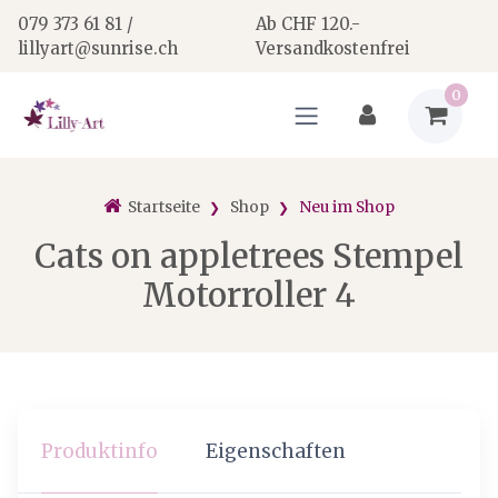
079 373 61 81 /
Ab CHF 120.-
lillyart@sunrise.ch
Versandkostenfrei
0
Startseite
Shop
Neu im Shop
Cats on appletrees Stempel
Motorroller 4
Produktinfo
Eigenschaften