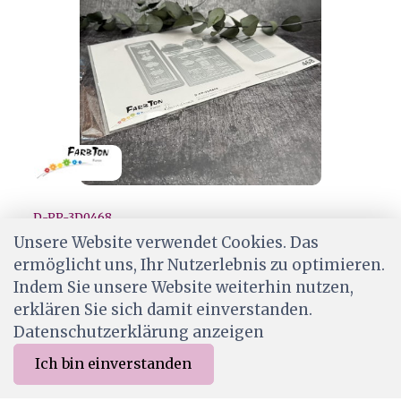
D-PP-3D0468
Farbton Stanze Mosaik • 468
Unsere Website verwendet Cookies. Das
ermöglicht uns, Ihr Nutzerlebnis zu optimieren.
CHF 27.50
Indem Sie unsere Website weiterhin nutzen,
Wird für dich bestellt
erklären Sie sich damit einverstanden.
Datenschutzerklärung anzeigen
Ich bin einverstanden
0
Merkliste
Menu
CHF 0.00