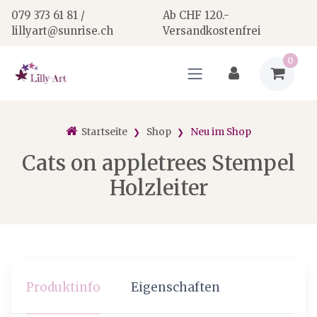
079 373 61 81 /
Ab CHF 120.-
lillyart@sunrise.ch
Versandkostenfrei
0
Startseite
Shop
Neu im Shop
Cats on appletrees Stempel
Holzleiter
Produktinfo
Eigenschaften