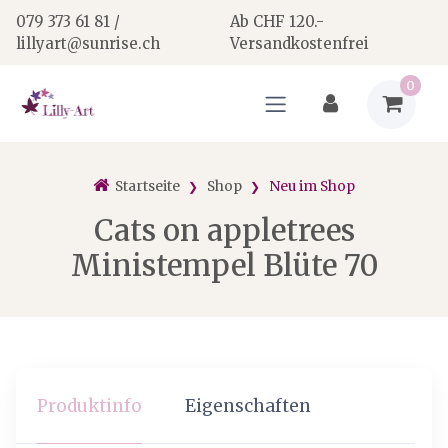
079 373 61 81 /
Ab CHF 120.-
lillyart@sunrise.ch
Versandkostenfrei
0
Startseite
Shop
Neu im Shop
Cats on appletrees
Ministempel Blüte 70
Produktinfo
Eigenschaften