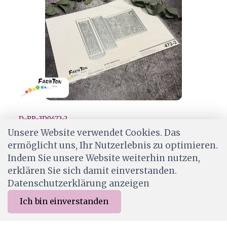
D-PP-3D0472-2
Farbton Stanze Mosaik • 472-2
Unsere Website verwendet Cookies. Das
ermöglicht uns, Ihr Nutzerlebnis zu optimieren.
CHF 29.50
Indem Sie unsere Website weiterhin nutzen,
Wird für dich bestellt
erklären Sie sich damit einverstanden.
Datenschutzerklärung anzeigen
Ich bin einverstanden
0
Merkliste
Menu
CHF 0.00