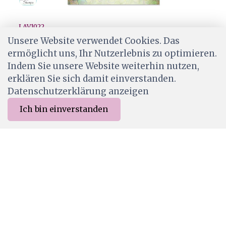
LAV1022
Lavinia Stamps - Winter Foliage
Unsere Website verwendet Cookies. Das
ermöglicht uns, Ihr Nutzerlebnis zu optimieren.
CHF 7.90
Indem Sie unsere Website weiterhin nutzen,
Ab Lager
erklären Sie sich damit einverstanden.
Datenschutzerklärung anzeigen
Ich bin einverstanden
0
Merkliste
Menu
CHF 0.00