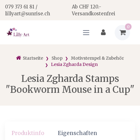
079 373 61 81 /
Ab CHF 120.-
lillyart@sunrise.ch
Versandkostenfrei
0
Startseite
Shop
Motivstempel & Zubehör
Lesia Zgharda Design
Lesia Zgharda Stamps
"Bookworm Mouse in a Cup"
Produktinfo
Eigenschaften