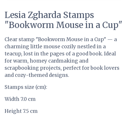
Lesia Zgharda Stamps
"Bookworm Mouse in a Cup"
Clear stamp "Bookworm Mouse in a Cup" — a
charming little mouse cozily nestled in a
teacup, lost in the pages of a good book. Ideal
for warm, homey cardmaking and
scrapbooking projects, perfect for book lovers
and cozy-themed designs.
Stamps size (cm):
Width 7.0 сm
Height 7.5 сm