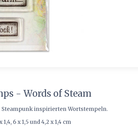
mps - Words of Steam
on Steampunk inspirierten Wortstempeln.
 1,4, 6 x 1,5 und 4,2 x 1,4 cm