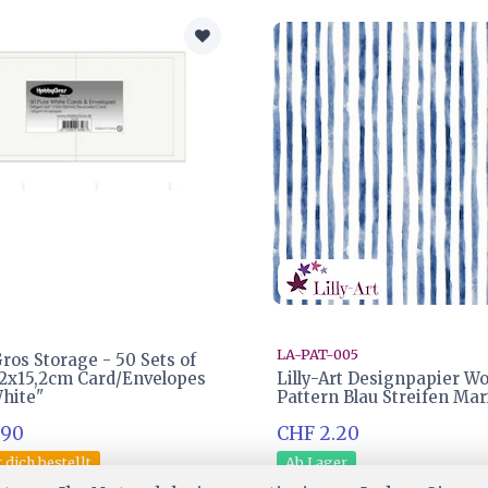
LA-PAT-005
os Storage - 50 Sets of
,2x15,2cm Card/Envelopes
Lilly-Art Designpapier W
hite"
Pattern Blau Streifen Mar
.90
CHF 2.20
 dich bestellt
Ab Lager