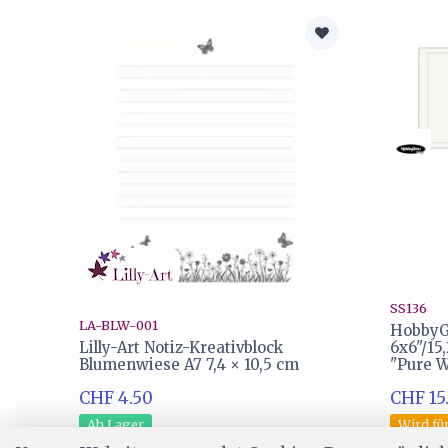
SS136
LA-BLW-001
HobbyGr
Lilly-Art Notiz-Kreativblock
6x6"/15
Blumenwiese A7 7,4 × 10,5 cm
"Pure W
CHF 4.50
CHF 15
Ab Lager
Wird für