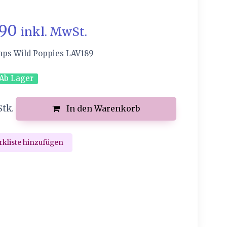
.90
inkl. MwSt.
mps Wild Poppies LAV189
Ab Lager
Stk.
In den Warenkorb
kliste hinzufügen