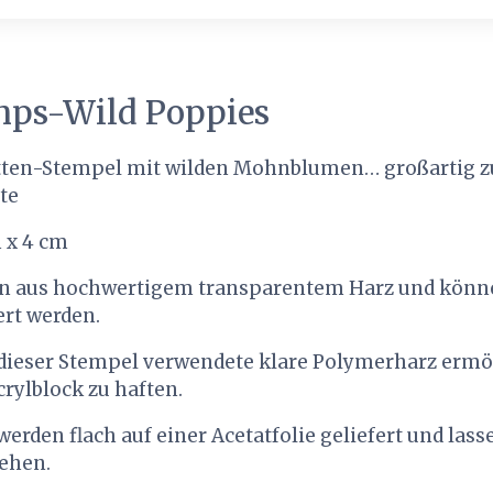
mps-Wild Poppies
etten-Stempel mit wilden Mohnblumen… großartig
te
 x 4 cm
n aus hochwertigem transparentem Harz und könne
rt werden.
 dieser Stempel verwendete klare Polymerharz ermög
rylblock zu haften.
erden flach auf einer Acetatfolie geliefert und lasse
iehen.