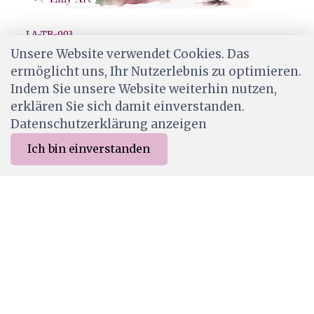
LA-TR-003
Lilly-Art Designpapier Spring Trees
Unsere Website verwendet Cookies. Das
ermöglicht uns, Ihr Nutzerlebnis zu optimieren.
CHF 2.00
Indem Sie unsere Website weiterhin nutzen,
Ab Lager
erklären Sie sich damit einverstanden.
Datenschutzerklärung anzeigen
Ich bin einverstanden
0
Merkliste
Menu
CHF 0.00