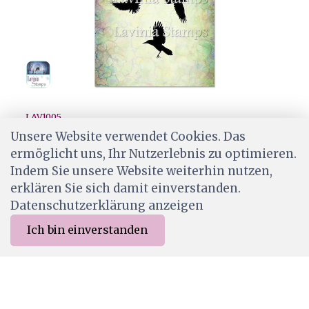
LAV1005
Lavinia Stamps - Ravens
Unsere Website verwendet Cookies. Das
ermöglicht uns, Ihr Nutzerlebnis zu optimieren.
CHF 8.50
Indem Sie unsere Website weiterhin nutzen,
Ab Lager
erklären Sie sich damit einverstanden.
Datenschutzerklärung anzeigen
Ich bin einverstanden
0
Merkliste
Menu
CHF 0.00