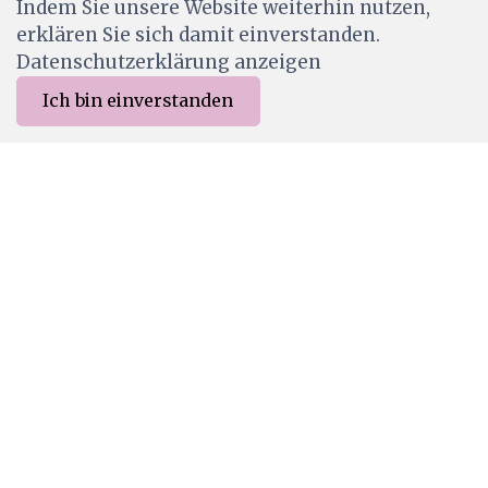
Indem Sie unsere Website weiterhin nutzen,
Ab Lager
erklären Sie sich damit einverstanden.
Datenschutzerklärung anzeigen
Ich bin einverstanden
0
Merkliste
Menu
CHF 0.00
LAV039
Lavinia Stamps Maple Leaf Stamp