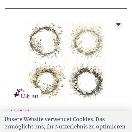
LA-SW-01
Lilly-Art Designpapier Spring Wreaths
Unsere Website verwendet Cookies. Das
ermöglicht uns, Ihr Nutzerlebnis zu optimieren.
CHF 2.00