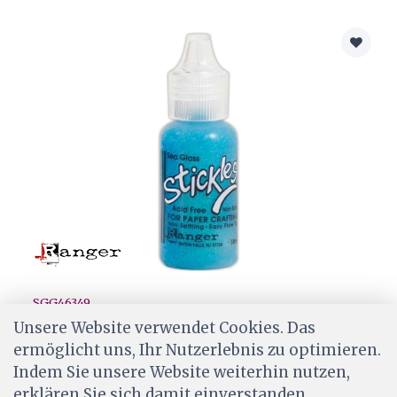
SGG46349
Ranger Stickles Glitter Glue Sea Glass
Unsere Website verwendet Cookies. Das
ermöglicht uns, Ihr Nutzerlebnis zu optimieren.
CHF 3.20
Indem Sie unsere Website weiterhin nutzen,
Ab Lager
erklären Sie sich damit einverstanden.