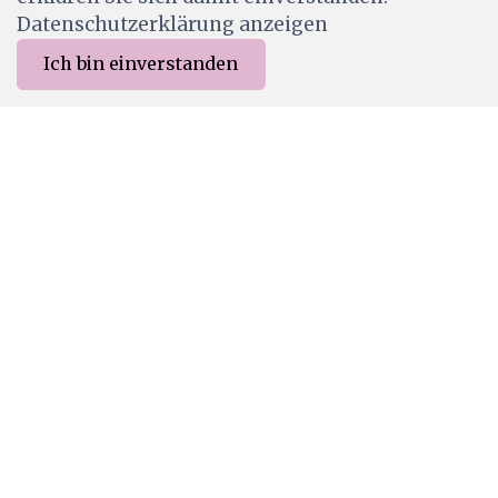
Datenschutzerklärung anzeigen
Ich bin einverstanden
0
Merkliste
Menu
CHF 0.00
LAV972
Lavinia Stamps - Mushroom Candelabra
CHF 10.00
Wird für dich bestellt