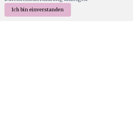
Ich bin einverstanden
0
Merkliste
Menu
CHF 0.00
CW391
Craft & You Dies "Mini Photo Frame 3
CHF 6.50
Ab Lager