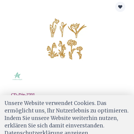
CD-Die-2701
Creative-Depot Die - Kleine Frühlingsblumen
Unsere Website verwendet Cookies. Das
ermöglicht uns, Ihr Nutzerlebnis zu optimieren.
CHF 16.90
Indem Sie unsere Website weiterhin nutzen,
Wird für dich bestellt
erklären Sie sich damit einverstanden.
Datenschutzerklärung anzeigen