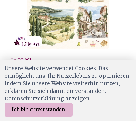
LA-TC-001
Lilly-Art Designpapier Toscana-1
Unsere Website verwendet Cookies. Das
ermöglicht uns, Ihr Nutzerlebnis zu optimieren.
CHF 1.80
Indem Sie unsere Website weiterhin nutzen,
Ab Lager
erklären Sie sich damit einverstanden.
Datenschutzerklärung anzeigen
Ich bin einverstanden
0
Merkliste
Menu
CHF 0.00