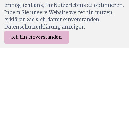
ermöglicht uns, Ihr Nutzerlebnis zu optimieren.
Indem Sie unsere Website weiterhin nutzen,
erklären Sie sich damit einverstanden.
Datenschutzerklärung anzeigen
Ich bin einverstanden
SGG46349
0
Ranger Stickles Glitter Glue Sea Glass
Merkliste
Menu
CHF 0.00
CHF 3.20
Ab Lager